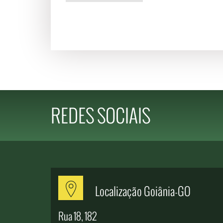
REDES SOCIAIS
GO
Localização Goiânia-GO
Fale Conosco
Rua 18, 182