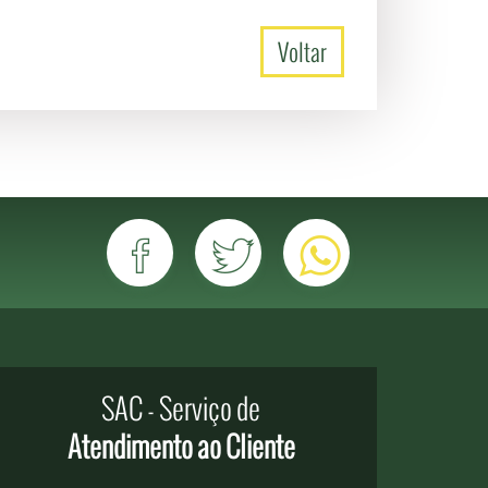
Voltar
SAC - Serviço de
Localização Goiânia-GO
Fale Conosco
Fal
Atendimento ao Cliente
8, 182