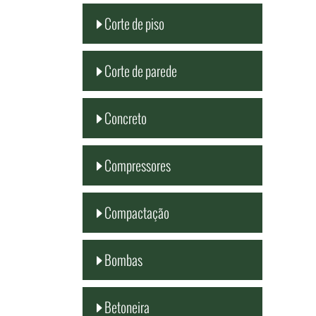
Corte de piso
Corte de parede
Concreto
Compressores
Compactação
Bombas
Betoneira