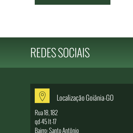
REDES SOCIAIS
GO
Localização Goiânia-GO
Fale Conosco
Rua 18, 182
Telefone
qd-45 lt-17
689
(62) 3282-3689
Bairro: Santo Antônio