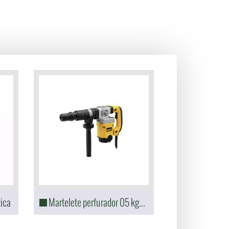
tica
Martelete perfurador 05 kgs sextavado